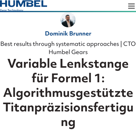
Skip
Skip
to
to
Humbel
Gear
primary
main
Technology
Dominik Brunner
navigation
content
Best results through systematic approaches | CTO
Humbel Gears
Variable Lenkstange
für Formel 1:
Algorithmusgestützte
Titanpräzisionsfertigu
ng