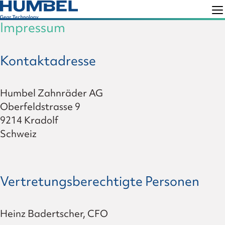
Skip
Skip
to
to
Impressum
Humbel
Gear
primary
main
Technology
navigation
content
Kontaktadresse
Humbel Zahnräder AG
Oberfeldstrasse 9
9214 Kradolf
Schweiz
Vertretungsberechtigte Personen
Heinz Badertscher, CFO