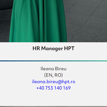
HR Manager HPT
Ileana Bireu
(EN, RO)
ileana.bireu@hpt.ro
+40 753 140 169