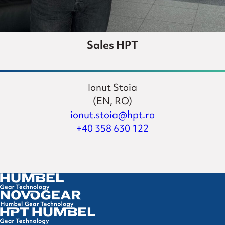
Sales HPT
Ionut Stoia
(EN, RO)
ionut.stoia@hpt.ro
+40 358 630 122