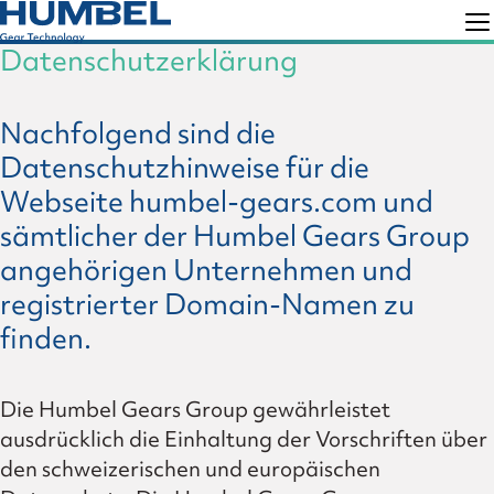
Skip
Skip
to
to
Datenschutzerklärung
Humbel
Gear
primary
main
Technology
navigation
content
Nachfolgend sind die
Datenschutzhinweise für die
Webseite humbel-gears.com und
sämtlicher der Humbel Gears Group
angehörigen Unternehmen und
registrierter Domain-Namen zu
finden.
Die Humbel Gears Group gewährleistet
ausdrücklich die Einhaltung der Vorschriften über
den schweizerischen und europäischen