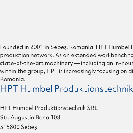
Formula-Student planetar
Leadership
Values
Founded in 2001 in Sebeș, Romania, HPT Humbel Pro
production network. As an extended workbench for 
History
state-of-the-art machinery — including an in-house
within the group, HPT is increasingly focusing on d
Romania.
HPT Humbel Produktionstechni
HPT Humbel Produktionstechnik SRL
Str. Augustin Bena 108
515800 Sebeș