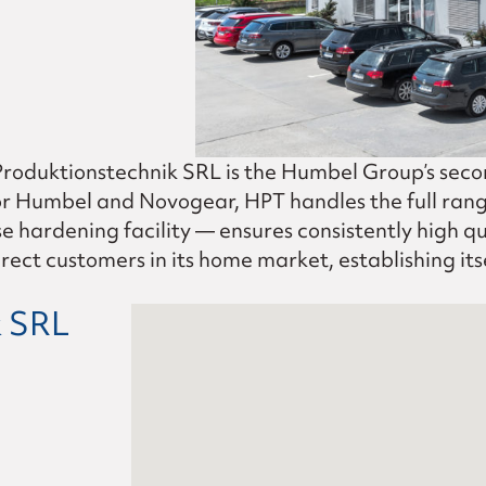
y gear set
duktionstechnik SRL is the Humbel Group’s second 
Humbel and Novogear, HPT handles the full range o
 hardening facility — ensures consistently high qu
irect customers in its home market, establishing it
k SRL