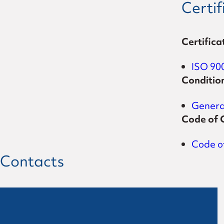
Certif
Certifica
ISO 900
Conditio
Genera
Code of 
Code o
Contacts