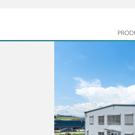
PROD
ems