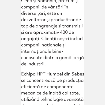
Cehă și România, precum și
companii de vânzări în
diverse țări, este un
dezvoltator și producător de
top de angrenaje și transmisii
și are aproximativ 400 de
angajați. Clienții noștri includ
companii naționale și
internaționale bine-
cunoscute dintr-o gamă largă
de industrii.
Echipa HPT Humbel din Sebeș
se concentrează pe producția
eficientă de componente
mecanice de înaltă calitate,
utilizând tehnologie avansată