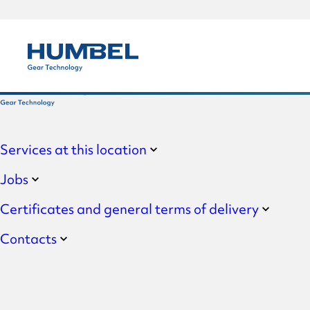
Skip
Skip
to
to
primary
main
Humbel
navigation
content
Gear
Components
Our companies
Technology
Services at this location
Humbel Switzerland
Gear parts
Jobs
Novogear
Certificates and general terms of delivery
Turned and milled parts
Contacts
HPT Humbel
Gearboxes and drive syst
Humbel Group