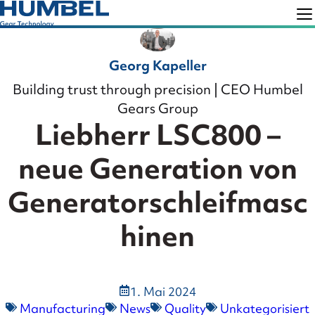
Skip
Skip
to
to
Humbel
Gear
primary
main
Georg Kapeller
Technology
navigation
content
Building trust through precision | CEO Humbel
Gears Group
Liebherr LSC800 –
neue Generation von
Generatorschleifmasc
hinen
1. Mai 2024
Manufacturing
News
Quality
Unkategorisiert